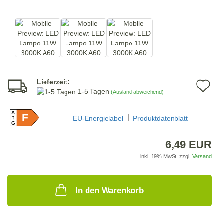
Lieferzeit:
A
1-5 Tagen
(Ausland abweichend)
d
A
F
M
EU-Energielabel
Produktdatenblatt
G
6,49 EUR
inkl. 19% MwSt. zzgl.
Versand
In den Warenkorb