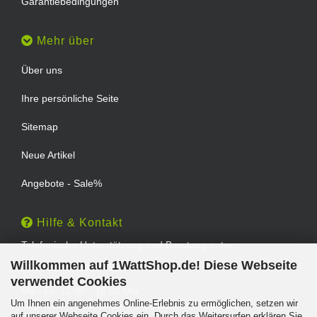
Garantiebedingungen
Mehr über
Über uns
Ihre persönliche Seite
Sitemap
Neue Artikel
Angebote - Sale%
Hilfe & Kontakt
Telefonische Unterstützung und Beratung unter:
Willkommen auf 1WattShop.de! Diese Webseite
TEL: 0202 - 29994539
verwendet Cookies
Mo - Fr: 10:00 - 16:00 Uhr
Um Ihnen ein angenehmes Online-Erlebnis zu ermöglichen, setzen wir
Geprüfter Online Shop mit Geld-zurück-Garantie.
auf unserer Webseite Cookies ein. Durch das Weitersurfen erklären Sie