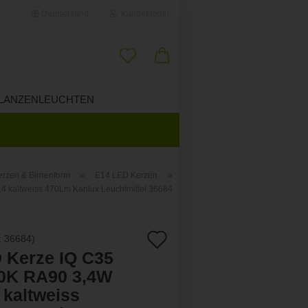
Deutschland
Kundenlogin
il
LANZENLEUCHTEN
ÜBER UNS
wort
»
»
erzen & Birnenform
E14 LED Kerzen
 kaltweiss 470Lm Kanlux Leuchtmittel 36684
erstellen
ort vergessen?
Auf
:
36684
)
 Kerze IQ C35
den
0K RA90 3,4W
Merkzettel
 kaltweiss