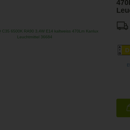
470
Leu
A
D
G
E