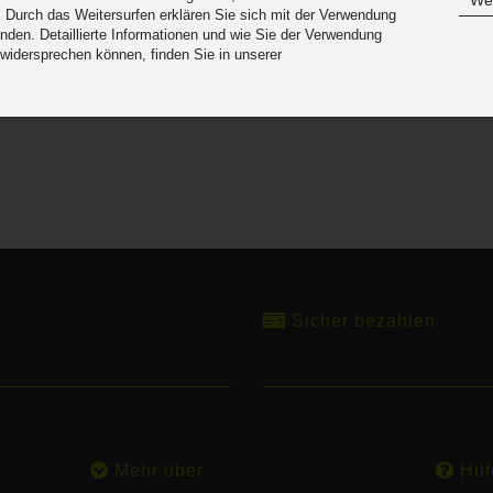
Wei
 Durch das Weitersurfen erklären Sie sich mit der Verwendung
eit
nden. Detaillierte Informationen und wie Sie der Verwendung
roduktsicherheitsrichtlinie:
Kanlux GmbH / IDEAL, Flugplatz 21, 4431
 widersprechen können, finden Sie in unserer
om
.
r DE
70022838
tterien : DE 45049619
Sicher bezahlen
Mehr über
Hilf