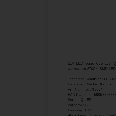
E14 LED Kerze C35 aus IQ 
warmweiss 2700K. SMD LEDs L
Techniche Details der LED K
Hersteller / Marke : Kanlux
Art.-Nummer : 36684
EAN NUmmer : 5905339366
Serie : IQ-LED
Bauform : C35
Fassung : E14
Abdeckung : Kunststoff / matt