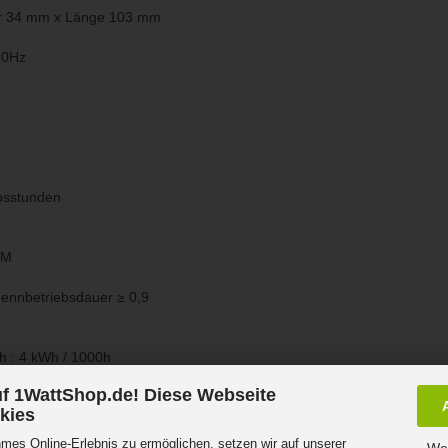
r 34 mm x Länge 103 mm
60Hz
bsstunden
CM
Nennbetriebsdauer
≥
0,9
h : 4 kWh / 1000h
f 1WattShop.de! Diese Webseite
kies
es Online-Erlebnis zu ermöglichen, setzen wir auf unserer