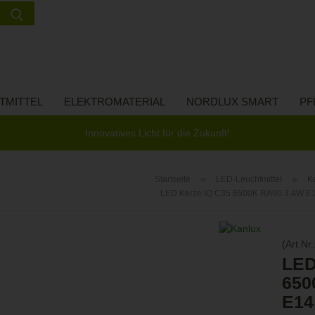
Suche...
Lieferland
E-Ma
TMITTEL
ELEKTROMATERIAL
NORDLUX SMART
PF
Pass
Innovatives Licht für die Zukunft!
»
»
Startseite
LED-Leuchtmittel
K
LED Kerze IQ C35 6500K RA90 3,4W E14
Konto 
Passw
(Art.Nr.
LED
650
E14