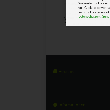
Webseite Cookies ein.
Information Produktsicherh
von Cookies einversta
Angaben gem. Hersteller EU-P
von Cookies jederzeit
Dortmund,
kanlux@kanlux.c
Datenschutzerklärung
WEEE-Registrierungsnumme
Registrierungsnummer für Ba
Versand
Informationen