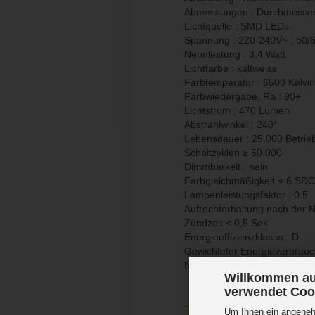
Abmessungen : Durchmesse
Lichtquelle : SMD LEDs
Spannung : 220-240V~ , 50/
Nennlestung : 3,4 Watt
Lichtfarbe : kaltweiss
Farbtemperatur : 6500 Kelvin
Farbwiedergabe, Ra
:
90+
Lichtstrom : 470 Lumen
Abstrahlwinkel : 240°
Lebensdauer : 25.000 Betrie
Schaltzyklen
≥
50.000
Dimmbarkeit : nein
Farbgleichmäßigkeit ≤ 6 SD
Lampenleistungsfaktor : 0.5
Aufrechterhaltung nach der 
Zündzeit ≤ 0,5 Sek.
Energieeffizienzklasse : D
Gewichteter Energieverbrauc
Nettogewicht : 20 g
Willkommen au
verwendet Coo
Um Ihnen ein angenehm