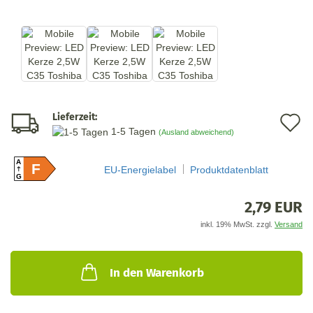
Lieferzeit:
A
1-5 Tagen
(Ausland abweichend)
d
A
M
F
EU-Energielabel
Produktdatenblatt
G
2,79 EUR
inkl. 19% MwSt. zzgl.
Versand
In den Warenkorb