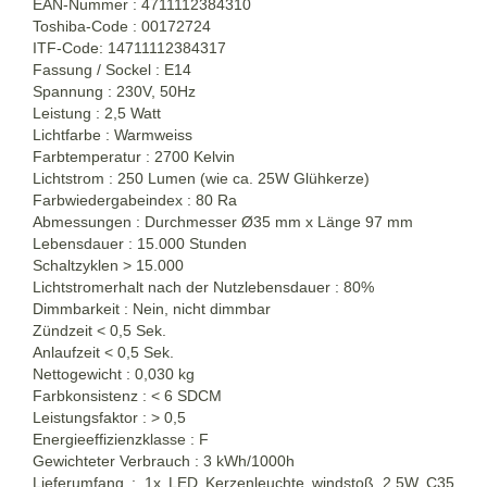
EAN-Nummer : 4711112384310
Toshiba-Code : 00172724
ITF-Code: 14711112384317
Fassung / Sockel : E14
Spannung : 230V, 50Hz
Leistung : 2,5 Watt
Lichtfarbe : Warmweiss
Farbtemperatur : 2700 Kelvin
Lichtstrom : 250 Lumen (wie ca. 25W Glühkerze)
Farbwiedergabeindex : 80 Ra
Abmessungen : Durchmesser Ø35 mm x Länge 97 mm
Lebensdauer : 15.000 Stunden
Schaltzyklen > 15.000
Lichtstromerhalt nach der Nutzlebensdauer : 80%
Dimmbarkeit : Nein, nicht dimmbar
Zündzeit < 0,5 Sek.
Anlaufzeit < 0,5 Sek.
Nettogewicht : 0,030 kg
Farbkonsistenz : < 6 SDCM
Leistungsfaktor : > 0,5
Energieeffizienzklasse : F
Gewichteter Verbrauch : 3 kWh/1000h
Lieferumfang : 1x LED Kerzenleuchte windstoß 2,5W C35