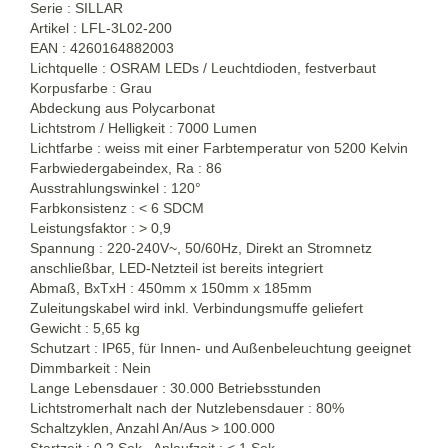
Serie : SILLAR
Artikel : LFL-3L02-200
EAN : 4260164882003
Lichtquelle : OSRAM LEDs / Leuchtdioden, festverbaut
Korpusfarbe : Grau
Abdeckung aus Polycarbonat
Lichtstrom / Helligkeit : 7000 Lumen
Lichtfarbe : weiss mit einer Farbtemperatur von 5200 Kelvin
Farbwiedergabeindex, Ra : 86
Ausstrahlungswinkel : 120°
Farbkonsistenz : < 6 SDCM
Leistungsfaktor : > 0,9
Spannung : 220-240V~, 50/60Hz, Direkt an Stromnetz
anschließbar, LED-Netzteil ist bereits integriert
Abmaß, BxTxH : 450mm x 150mm x 185mm
Zuleitungskabel wird inkl. Verbindungsmuffe geliefert
Gewicht : 5,65 kg
Schutzart : IP65, für Innen- und Außenbeleuchtung geeignet
Dimmbarkeit : Nein
Lange Lebensdauer : 30.000 Betriebsstunden
Lichtstromerhalt nach der Nutzlebensdauer : 80%
Schaltzyklen, Anzahl An/Aus > 100.000
Startzeit : 0,2 Sek., Anlaufzeit : < 1 Sek.