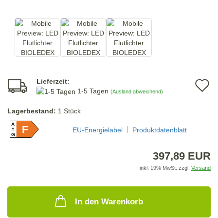
Lieferzeit:
A
1-5 Tagen
(Ausland abweichend)
d
Lagerbestand:
1
Stück
M
A
F
EU-Energielabel
Produktdatenblatt
G
397,89 EUR
inkl. 19% MwSt. zzgl.
Versand
In den Warenkorb