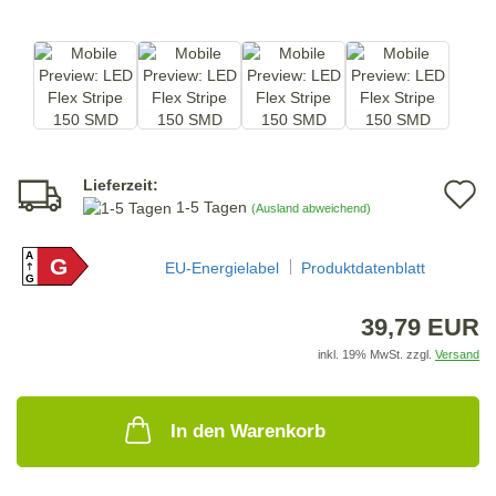
Lieferzeit:
A
1-5 Tagen
(Ausland abweichend)
d
A
G
M
EU-Energielabel
Produktdatenblatt
G
39,79 EUR
inkl. 19% MwSt. zzgl.
Versand
In den Warenkorb