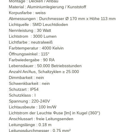
Montage : Decken / Anbau
Material : Aluminiumlegierung / Kunststoff
Korpusfarbe : weiss
Abmessungen : Durchmesser Ø 170 mm x Höhe 113 mm
Lichtquelle : SMD Leuchtdioden
Nennleistung : 30 Watt
Lichtstrom : 3000 Lumen
Lichtfarbe : neutralweiß
Farbtemperatur : 4000 Kelvin
Öffnungswinkel : 115°
Farbwiedergabe : 90 RA
Lebensdauer : 50.000 Betriebsstunden
Anzahl An/Aus, Schaltzyklen
≥
25.000
Dimmbarkeit : nein
Schwenkbarkeit : nein
Schutzart : IP54
Schutzklass : I
Spannung : 220-240V
Lichtausbeute : 100 lm/W
Lichtstrom der Leuchte Φuse [lm] in Kugel (360°)
Anschlussart : freie Leitungsenden
Leitungslänge : 0.18 m
Leitungsdurchmesser : 0,75 mm²