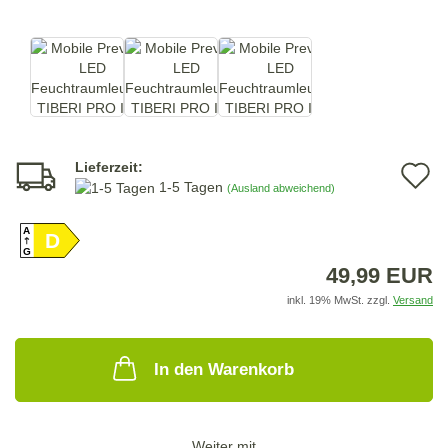
Lieferzeit:
A
1-5 Tagen
(Ausland abweichend)
d
A
D
M
G
49,99 EUR
inkl. 19% MwSt. zzgl.
Versand
In den Warenkorb
Weiter mit