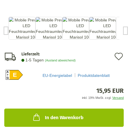
Lieferzeit:
A
1-5 Tagen
(Ausland abweichend)
d
A
E
M
EU-Energielabel
Produktdatenblatt
G
15,95 EUR
inkl. 19% MwSt. zzgl.
Versand
In den Warenkorb