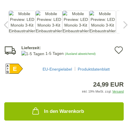
Lieferzeit:
A
1-5 Tagen
(Ausland abweichend)
d
A
E
M
EU-Energielabel
Produktdatenblatt
G
24,99 EUR
inkl. 19% MwSt. zzgl.
Versand
In den Warenkorb