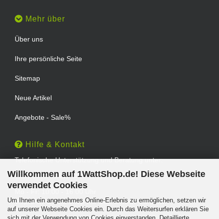
Mehr über
Über uns
Ihre persönliche Seite
Sitemap
Neue Artikel
Angebote - Sale%
Hilfe & Kontakt
Telefonische Unterstützung und Beratung unter:
Willkommen auf 1WattShop.de! Diese Webseite
TEL: 0202 - 29994539
verwendet Cookies
Mo - Fr: 10:00 - 16:00 Uhr
Um Ihnen ein angenehmes Online-Erlebnis zu ermöglichen, setzen wir
Geprüfter Online Shop mit Geld-zurück-Garantie.
auf unserer Webseite Cookies ein. Durch das Weitersurfen erklären Sie
sich mit der Verwendung von Cookies einverstanden. Detaillierte