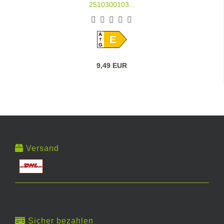
2510300103...
A
E
G
9,49 EUR
Versand
Sicher bezahlen