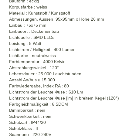
Bauform : eckig
Korpusfarbe : weiss
Material : Kunststoff / Kunststoff
Abmessungen, Aussen 95x95mm x Höhe 26 mm
Einbau : 75x75 mm
Einbauort : Deckeneinbau
Lichtquelle : SMD LEDs
Leistung : 5 Watt
Lichtstrom / Helligkeit : 400 Lumen
Lichtfarbe : neutralweiss
Farbtemperatur : 4000 Kelvin
Abstrahlungswinkel : 120°
Lebensdauer : 25.000 Leuchtstunden
Anzahl An/Aus
≥
15.000
Farbwiedergabe, Index RA : 80
Lichtstrom der Leuchte Φuse : 610 Lm
Lichtstrom der Leuchte Φuse [lm] in breitem Kegel (120°)
Farbgleichmäßigkeit : 6 SDCM
Dimmbarkeit : nein
Schwenkbarkeit : nein
Schutzart : IP44/20
Schutzklass : II
Spannung : 220-240V