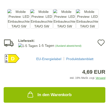
Lieferzeit:
A
1-5 Tagen
(Ausland abweichend)
d
A
D
M
EU-Energielabel
Produktdatenblatt
G
4,69 EUR
inkl. 19% MwSt. zzgl.
Versand
In den Warenkorb