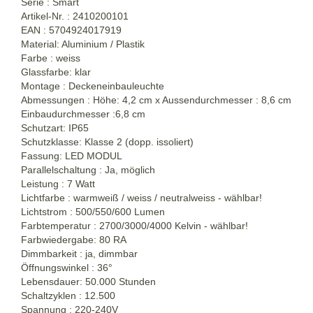
Serie : Smart
Artikel-Nr. : 2410200101
EAN : 5704924017919
Material: Aluminium / Plastik
Farbe : weiss
Glassfarbe: klar
Montage : Deckeneinbauleuchte
Abmessungen : Höhe: 4,2 cm x Aussendurchmesser : 8,6 cm
Einbaudurchmesser :6,8 cm
Schutzart: IP65
Schutzklasse: Klasse 2 (dopp. issoliert)
Fassung: LED MODUL
Parallelschaltung : Ja, möglich
Leistung : 7 Watt
Lichtfarbe : warmweiß / weiss / neutralweiss - wählbar!
Lichtstrom : 500/550/600 Lumen
Farbtemperatur : 2700/3000/4000 Kelvin - wählbar!
Farbwiedergabe: 80 RA
Dimmbarkeit : ja, dimmbar
Öffnungswinkel : 36°
Lebensdauer: 50.000 Stunden
Schaltzyklen : 12.500
Spannung : 220-240V