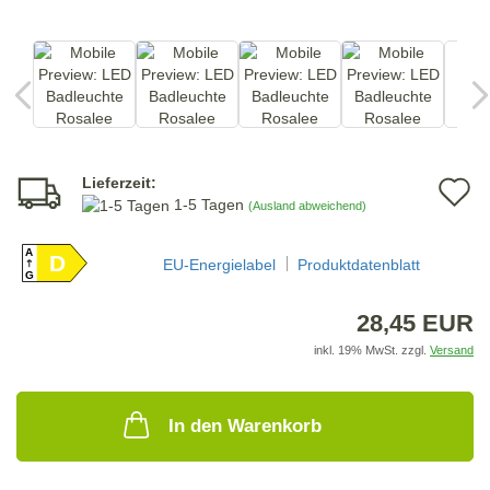
Lieferzeit:
A
1-5 Tagen
(Ausland abweichend)
d
A
D
M
EU-Energielabel
Produktdatenblatt
G
28,45 EUR
inkl. 19% MwSt. zzgl.
Versand
In den Warenkorb