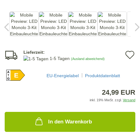
Lieferzeit:
A
1-5 Tagen
(Ausland abweichend)
d
A
E
M
EU-Energielabel
Produktdatenblatt
G
24,99 EUR
inkl. 19% MwSt. zzgl.
Versand
In den Warenkorb