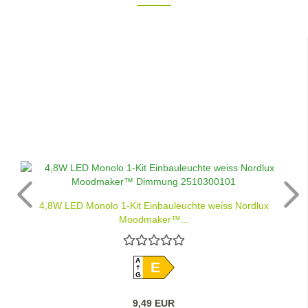
4,8W LED Monolo 1-Kit Einbauleuchte weiss Nordlux
Moodmaker™...
A
E
G
9,49 EUR