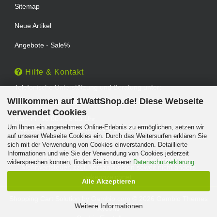
Sitemap
Neue Artikel
Angebote - Sale%
Hilfe & Kontakt
Telefonische Unterstützung und Beratung unter:
Willkommen auf 1WattShop.de! Diese Webseite
TEL: 0202 - 29994539
verwendet Cookies
Mo - Fr: 10:00 - 16:00 Uhr
Um Ihnen ein angenehmes Online-Erlebnis zu ermöglichen, setzen wir
Geprüfter Online Shop mit Geld-zurück-Garantie.
auf unserer Webseite Cookies ein. Durch das Weitersurfen erklären Sie
sich mit der Verwendung von Cookies einverstanden. Detaillierte
Informationen und wie Sie der Verwendung von Cookies jederzeit
Alle Preise verstehen sich inklusive der gesetzlichen
widersprechen können, finden Sie in unserer
Datenschutzerklärung
.
Mehrwertsteuer, zzgl.
Versandkosten
soweit nicht anders
gekennzeichnet.
Alle Akzeptieren
Shopping Cart Solution
by Gambio.com © 2026 Gambio Themes
Weitere Informationen
Xycons