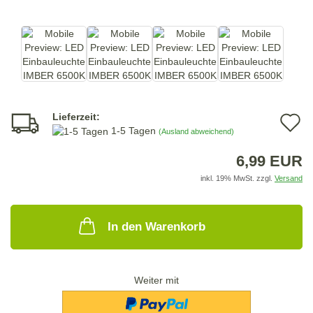
Lieferzeit:
A
1-5 Tagen
(Ausland abweichend)
d
6,99 EUR
M
inkl. 19% MwSt. zzgl.
Versand
In den Warenkorb
Weiter mit