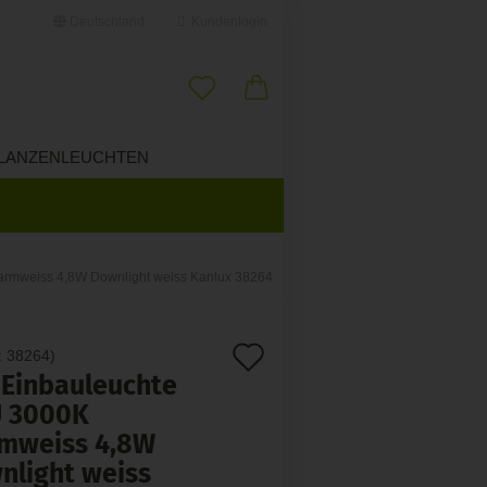
Deutschland
Kundenlogin
il
LANZENLEUCHTEN
ÜBER UNS
swort
armweiss 4,8W Downlight weiss Kanlux 38264
erstellen
Auf
:
38264
)
ort vergessen?
 Einbauleuchte
den
U 3000K
Merkzettel
mweiss 4,8W
nlight weiss