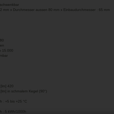
 schwenkbar
 32 mm x Durchmesser aussen 80 mm x Einbaudurchmesser : 65 mm
 80
den
≥
15.000
mmbar
[lm] 420
[lm] in schmalem Kegel (90°)
 : +5 bis +25 °C
h : 5 kWh/1000h