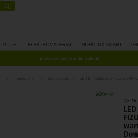
Suche...
Lieferland
E-Ma
TMITTEL
ELEKTROMATERIAL
NORDLUX SMART
PF
Pas
Innovatives Licht für die Zukunft!
»
»
»
n
Innenleuchten
Einbauspots
LED Einbauleuchte FIZU 3000K w
Konto 
(Art.Nr.
Passw
LED
FIZ
war
Dow