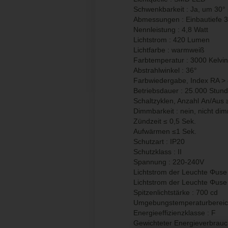
Schwenkbarkeit : Ja, um 30°
Abmessungen : Einbautiefe
Nennleistung : 4,8 Watt
Lichtstrom : 420 Lumen
Lichtfarbe : warmweiß
Farbtemperatur : 3000 Kelvin
Abstrahlwinkel : 36°
Farbwiedergabe, Index RA >
Betriebsdauer : 25.000 Stun
Schaltzyklen, Anzahl An/Aus
Dimmbarkeit : nein, nicht di
Zündzeit ≤ 0,5 Sek.
Aufwärmen ≤1 Sek.
Schutzart : IP20
Schutzklass : II
Spannung : 220-240V
Lichtstrom der Leuchte Φuse 
Lichtstrom der Leuchte Φuse 
Spitzenlichtstärke : 700 cd
Umgebungstemperaturbereich
Energieeffizienzklasse : F
Gewichteter Energieverbrauc