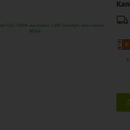
Kan
A
F
G
E