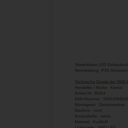
Shwenkbare LED Einbauleucht
Nennleistung, IP20 Schutzart
Technische Details der SMD 
Hersteller / Marke : Kanlux
Artikel-Nr: 38264
EAN-Nummer : 5905339382
Montageart : Deckeneinbau
Bauform : rund
Korpusfarbe : weiss
Material : Kustftoff
Lichtquelle : SMD LED