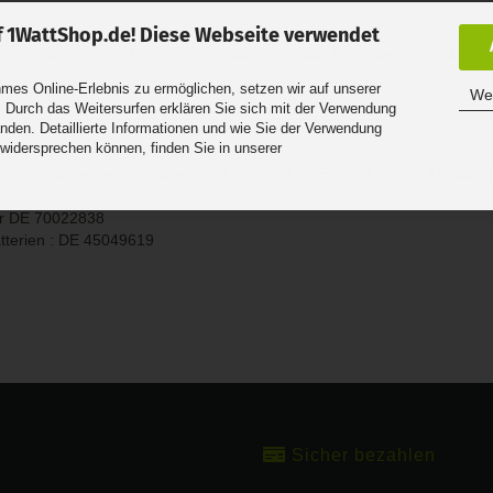
el
 1WattShop.de! Diese Webseite verwendet
Einbauleuchte FIZU 3000K warmweiss, schwenkbar, weiss, 38264
es Online-Erlebnis zu ermöglichen, setzen wir auf unserer
Wei
 Durch das Weitersurfen erklären Sie sich mit der Verwendung
nden. Detaillierte Informationen und wie Sie der Verwendung
 widersprechen können, finden Sie in unserer
it
.
roduktsicherheitsrichtlinie:
Kanlux GmbH / IDEAL, Flugplatz 21, 4431
om
r DE
70022838
tterien : DE 45049619
Sicher bezahlen