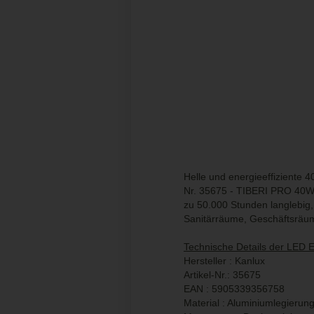
Helle und energieeffiziente 
Nr. 35675 - TIBERI PRO 40W 9
zu 50.000 Stunden langlebig
Sanitärräume, Geschäftsräu
Technische Details der LED 
Hersteller : Kanlux
Artikel-Nr.: 35675
EAN : 5905339356758
Material : Aluminiumlegierun