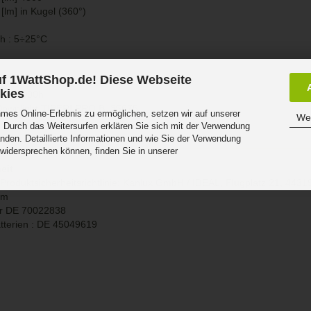
[lm] in Kugel (360°)
h :
5÷
25°C
f 1WattShop.de! Diese Webseite
kies
 kWh/1000h
Downlight TIBERI PRO B, 35675
es Online-Erlebnis zu ermöglichen, setzen wir auf unserer
Wei
 Durch das Weitersurfen erklären Sie sich mit der Verwendung
nden. Detaillierte Informationen und wie Sie der Verwendung
 widersprechen können, finden Sie in unserer
.
eit
roduktsicherheitsrichtlinie:
Kanlux GmbH / IDEAL, Flugplatz 21, 4431
om
r DE
70022838
tterien : DE 45049619