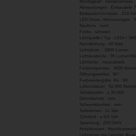
Montageart : Deckeneinbau
Abmessungen : Einbautiefe
Einbaudurchmesser : 210 m
LED-Driver, Abmessungen :
Bauform : rund
Farbe : schwarz
Lichtquelle / Typ : LEDs / S
Nennleistung : 40 Watt
Lichtstrom : 3800 Lumen
Lichtausbeute : 95 Lumen/Wa
Lichtfarbe : neutralweiß
Farbtemperatur : 4000 Kelvin
Öffnungswinkel : 90°
Farbwiedergabe, Ra : 90
Lebensdauer : 50.000 Betrie
Schaltzyklen :
≥
30.000
Dimmbarkeit : nein
Schwenkbarkeit : nein
Aufwärmen : ≤1 Sek.
Zündzeit : ≤ 0,5 Sek.
Spannung : 220-240V
Anschlussart : Anschlusswürf
Lichtstrom der Leuchte Φuse