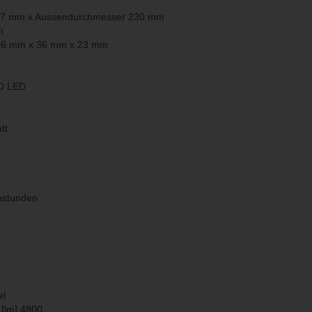
 77 mm x Aussendurchmesser 230 mm
m
 96 mm x 36 mm x 23 mm
MD LED
tt
bstunden
el
 [lm] 4800