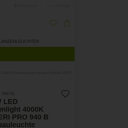
Deutschland
Kundenlogin
il
LANZENLEUCHTEN
ÜBER UNS
swort
 940 B Einbauleuchte schwarz Kanlux 35675
erstellen
Auf
:
35675
)
ort vergessen?
 LED
den
nlight 4000K
Merkzettel
ERI PRO 940 B
bauleuchte