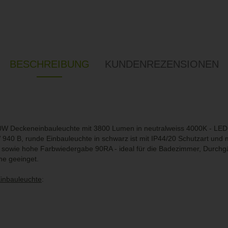
BESCHREIBUNG
KUNDENREZENSIONEN
40W Deckeneinbauleuchte mit 3800 Lumen in neutralweiss 4000K - LED 
40 B, runde Einbauleuchte in schwarz ist mit IP44/20 Schutzart und 
, sowie hohe Farbwiedergabe 90RA - ideal für die Badezimmer, Durch
me geeinget.
Einbauleuchte
:
g