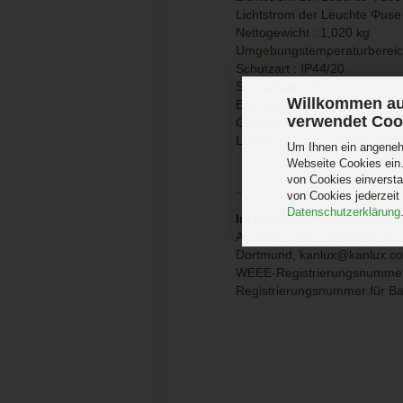
Lichtstrom der Leuchte Φuse 
Nettogewicht : 1,020 kg
Umgebungstemperaturbereic
Schutzart : IP44/20
Schutzklass : II
Willkommen au
Energieeffizienzklasse : E
verwendet Coo
Gewichteter Verbrauch : 33
Lieferumfang : 1x 40W LED 
Um Ihnen ein angenehm
Webseite Cookies ein.
von Cookies einversta
von Cookies jederzeit
Datenschutzerklärung
Information Produktsicherh
Angaben gem. Hersteller EU-P
Dortmund,
kanlux@kanlux.c
WEEE-Registrierungsnumme
Registrierungsnummer für Ba