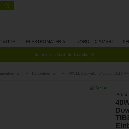
Suche...
Lieferland
E-Ma
TMITTEL
ELEKTROMATERIAL
NORDLUX SMART
PF
Pas
Innovatives Licht für die Zukunft!
»
»
Innenleuchten
Deckenleuchten
40W LED Downlight 4000K TIBERI PRO
Konto 
(Art.Nr.
Passw
40W
Dow
TIB
Ein