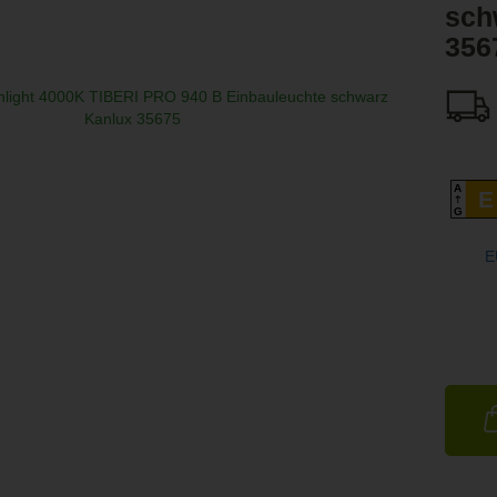
sch
356
A
E
G
E