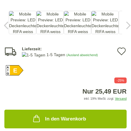
Lieferzeit:
A
1-5 Tagen
(Ausland abweichend)
d
A
E
M
G
-25%
Nur 25,49 EUR
inkl. 19% MwSt. zzgl.
Versand
In den Warenkorb