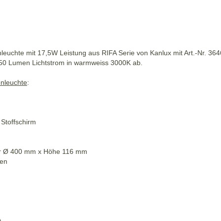
leuchte mit 17,5W Leistung aus RIFA Serie von Kanlux mit Art.-Nr. 364
450 Lumen Lichtstrom in warmweiss 3000K ab.
enleuchte
:
/ Stoffschirm
r Ø 400 mm x Höhe 116 mm
den
A