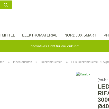
Suche...
Lieferland
E-Ma
TMITTEL
ELEKTROMATERIAL
NORDLUX SMART
PF
Pass
Innovatives Licht für die Zukunft!
»
»
»
ten
Innenleuchten
Deckenleuchten
LED Deckenleuchte RIFA gr
Konto 
(Art.Nr.
Passw
LED
RIF
300
Ø40