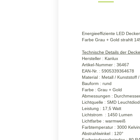
Energieeffiziente LED Decken
Farbe Grau + Gold strahlt 1
Technische Details der Deck
Hersteller : Kanlux
Artikel-Nummer : 36467
EAN-Nr. : 5905339364678
Material : Metall / Kunststoff 
Bauform : rund
Farbe : Grau + Gold
Abmessungen : Durchmesse
Lichtquelle : SMD Leuchtdio
Leistung : 17,5 Watt
Lichtstrom : 1450 Lumen
Lichtfarbe : warmweiß
Farbtemperatur : 3000 Kelvin
Abstrahlwinkel : 120°
Farbwiedergabeindex : 80 R