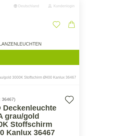
Deutschland
Kundenlogin
il
LANZENLEUCHTEN
ÜBER UNS
wort
au/gold 3000K Stoffschirm Ø400 Kanlux 36467
erstellen
Auf
:
36467
)
ort vergessen?
 Deckenleuchte
den
A grau/gold
Merkzettel
0K Stoffschirm
0 Kanlux 36467