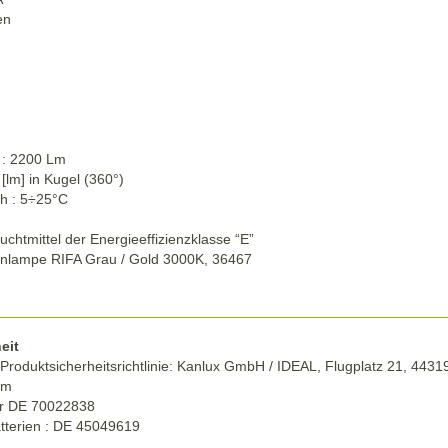
en
 : 2200 Lm
[lm] in Kugel (360°)
h :
5÷
25°C
uchtmittel der Energieeffizienzklasse “E”
enlampe RIFA Grau / Gold 3000K, 36467
eit
roduktsicherheitsrichtlinie:
Kanlux GmbH / IDEAL, Flugplatz 21, 4431
om
r DE
70022838
tterien : DE 45049619