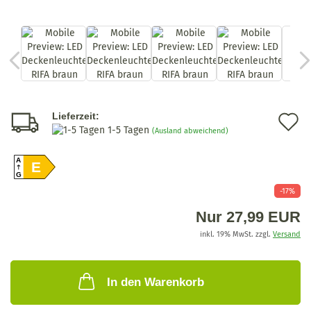
A
Lieferzeit:
1-5 Tagen
(Ausland abweichend)
d
A
M
E
G
-17%
Nur 27,99 EUR
inkl. 19% MwSt. zzgl.
Versand
In den Warenkorb