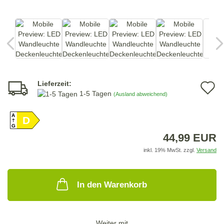
Lieferzeit:
A
1-5 Tagen
(Ausland abweichend)
d
A
D
M
G
44,99 EUR
inkl. 19% MwSt. zzgl.
Versand
In den Warenkorb
Weiter mit