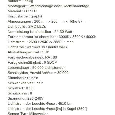
Bauform : eckig
Montageart : Wandmontage oder Deckenmontage
Material : PC / PC
Korpusfarbe :
graphit
Abmessungen : 260 mm x 260 mm x Höhe 57 mm
Lichtquelle : SMD LEDs
Nennleistung ist einstellbar : 24-30 Watt
Farbtemperatur ist einstellbar : 3000K / 3500K / 4000K
Lichtstrom : 2690 / 2940 /v 2880 Lumen
Lichtfarbe : warmweiss / neutralweiß
Abstrahlungswinkel : 110°
Farbwiedergabeindex, RA : 80
Farbgleichmäßigkeit : 6 SDCM
Lebensdauer : 50.000 Lichtstunden
Schaltzyklen, Anzahl An/Aus
≥
30.000
Dimmbarkeit : nein
Schwenkbarkeit : nein
Schutzart : IP65
Schutzklass : II
Spannung : 220-240V
Lichtstrom der Leuchte Φuse : 4510 Lm
Lichtstrom der Leuchte Φuse [lm] in Kugel (360°)
Sensor Typ : Mikrowellen