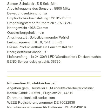
Sensor-Schaltzeit : 5-5 Sek.-Min.
Arbeitsfrequenz des Sensors : 5800 MHz
Bewegungserkennung : ja
Empfindlichkeitseinstellung : 2/10/50/off lx
Umgebungstemperaturbereich :
-15÷
35°C
Nettogewicht : 968 Gramm
Quecksilbergehalt : nein
Anschlussart : Selbstklemmender Würfel
Leitungsquerschnitt : 0,75÷1,5 mm2
Dieses Produkt enthält ein Leuchtmittel der
Energieeffizienzklasse “D”
Lieferumfang : 1x 24-30W LED Wandleuchte / Deckenleuchte
BENO Sensor eckig graphit, 38780
Information Produktsicherheit
Angaben gem. Hersteller EU-Produktsicherheitsrichtlinie:
Kanlux GmbH / IDEAL, Flugplatz 21, 44319
Dortmund,
kanlux@kanlux.com
WEEE-Registrierungsnummer DE
70022838
Registrierungsnummer für Batterien : DE 45049619