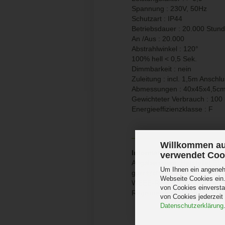
Spannung : 230V, 50Hz
Schutzart : IP44
Betriebsdauer : 20.000 Stun
An /Aus : 20.000
Abstrahlwinkel : 120°
100% hell < 0,5 Sek.
Dimmbarkeit : nein
Zuleitung : incl. 1,5m Anschl
Abmessungen : 40x45x4,5c
Gewichteter Verbrauch : 10
Energieeffizienzklasse : F
Willkommen au
Information Produktsicherh
verwendet Coo
Angaben gem. Hersteller EU-
Um Ihnen ein angenehm
gpsr@chilitec.de
Webseite Cookies ein.
WEEE-Registrierungsnumme
von Cookies einversta
Registrierungsnummer für B
von Cookies jederzeit
Datenschutzerklärung