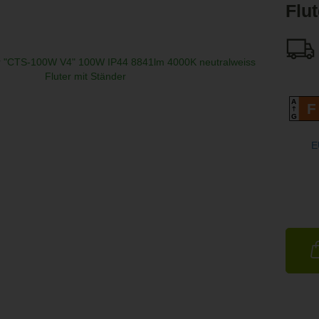
Flut
A
F
G
E