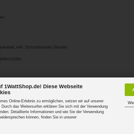
den
usskabel, inkl. Schutzkontakt-Stecker
m
0 kWh/1000h
f 1WattShop.de! Diese Webseite
eit
kies
Produktsicherheitsrichtlinie: Chilitec GmbH Bäckerberg 12 38165 Leh
es Online-Erlebnis zu ermöglichen, setzen wir auf unserer
Wei
 Durch das Weitersurfen erklären Sie sich mit der Verwendung
r DE 25841852
nden. Detaillierte Informationen und wie Sie der Verwendung
atterien DE98885949
 widersprechen können, finden Sie in unserer
.