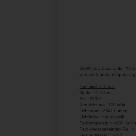
100W LED Baustrahler "CTS-1
wird mit Ständer (klappbar) ge
Technische Details
Marke : ChiliTec
Art. : 23021
Nennleistung : 100 Watt
Lichtstrom : 8841 Lumen
Lichtfarbe : neutralweiß
Farbtemperatur : 4000 Kelvin
Farbwiedergabeindex Ra : >
Leistungsfaktor : > 0,9