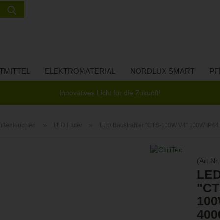
Suche...
Lieferland
E-Ma
TMITTEL
ELEKTROMATERIAL
NORDLUX SMART
PF
Pas
Innovatives Licht für die Zukunft!
»
»
ußenleuchten
LED Fluter
LED Baustrahler "CTS-100W V4" 100W IP44 8
Konto 
(Art.Nr.
Passw
LED
"CT
100
400