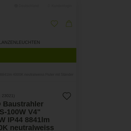
Deutschland
Kundenlogin
il
LANZENLEUCHTEN
ÜBER UNS
swort
841lm 4000K neutralweiss Fluter mit Ständer
erstellen
Auf
:
23021
)
ort vergessen?
 Baustrahler
den
S-100W V4"
Merkzettel
W IP44 8841lm
0K neutralweiss