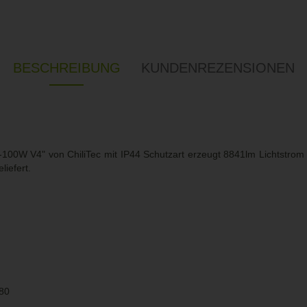
BESCHREIBUNG
KUNDENREZENSIONEN
00W V4" von ChiliTec mit IP44 Schutzart erzeugt 8841lm Lichtstrom i
liefert.
 80