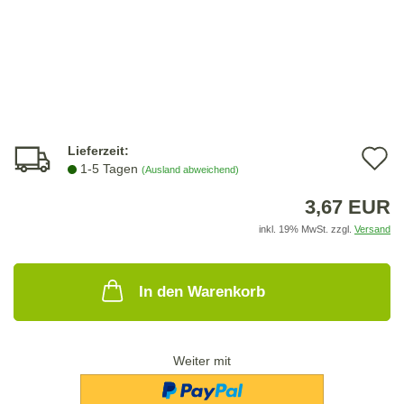
Lieferzeit:
A
1-5 Tagen
(Ausland abweichend)
d
3,67 EUR
M
inkl. 19% MwSt. zzgl.
Versand
In den Warenkorb
Weiter mit