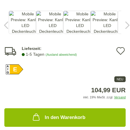
Lieferzeit:
A
1-5 Tagen
(Ausland abweichend)
d
A
E
M
G
NEU
104,99 EUR
inkl. 19% MwSt. zzgl.
Versand
In den Warenkorb