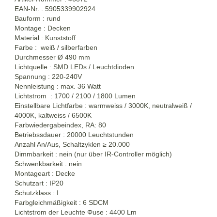
EAN-Nr. : 5905339902924
Bauform : rund
Montage : Decken
Material : Kunststoff
Farbe : weiß / silberfarben
Durchmesser Ø 490 mm
Lichtquelle : SMD LEDs / Leuchtdioden
Spannung : 220-240V
Nennleistung : max. 36 Watt
Lichtstrom : 1700 / 2100 / 1800 Lumen
Einstellbare Lichtfarbe : warmweiss / 3000K, neutralweiß /
4000K, kaltweiss / 6500K
Farbwiedergabeindex, RA: 80
Betriebssdauer : 20000 Leuchtstunden
Anzahl An/Aus, Schaltzyklen
≥
20.000
Dimmbarkeit : nein (nur über IR-Controller möglich)
Schwenkbarkeit : nein
Montageart : Decke
Schutzart : IP20
Schutzklass : I
Farbgleichmäßigkeit : 6 SDCM
Lichtstrom der Leuchte Φuse : 4400 Lm