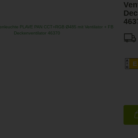
Vent
Dec
463
A
E
G