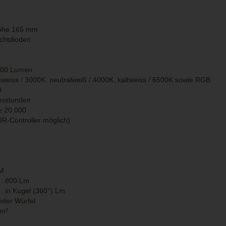
öhe 165 mm
uchtdioden
1200 Lumen
rmweiss / 3000K, neutralweiß / 4000K, kaltweiss / 6500K sowie RGB
0
bsstunden
≥
20.000
IR-Controller möglich)
CM
 : 800 Lm
: in Kugel (360°) Lm
nder Würfel
mm²