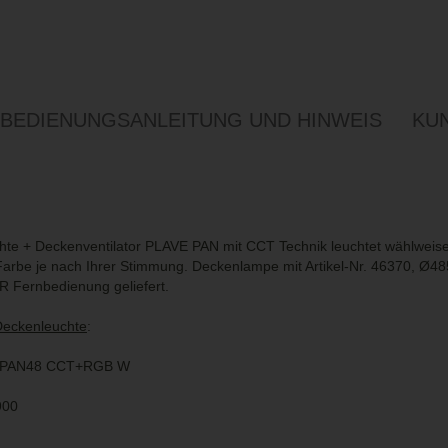
BEDIENUNGSANLEITUNG UND HINWEIS
KU
te + Deckenventilator PLAVE PAN mit CCT Technik leuchtet wählweis
arbe je nach Ihrer Stimmung. Deckenlampe mit Artikel-Nr. 46370, Ø4
 IR Fernbedienung geliefert.
Deckenleuchte
:
VE PAN48 CCT+RGB W
900