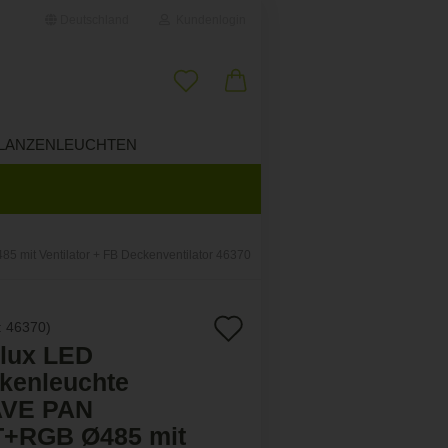
Deutschland
Kundenlogin
il
LANZENLEUCHTEN
ÜBER UNS
wort
mit Ventilator + FB Deckenventilator 46370
erstellen
Auf
:
46370
)
ort vergessen?
lux LED
den
kenleuchte
Merkzettel
VE PAN
+RGB Ø485 mit