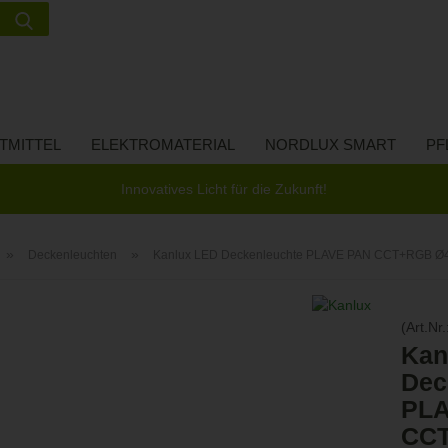
Suche...
Lieferland
E-Ma
TMITTEL
ELEKTROMATERIAL
NORDLUX SMART
PF
Pass
Innovatives Licht für die Zukunft!
»
»
Deckenleuchten
Kanlux LED Deckenleuchte PLAVE PAN CCT+RGB Ø485 
Konto 
(Art.Nr.
Passw
Kan
Dec
PLA
CCT