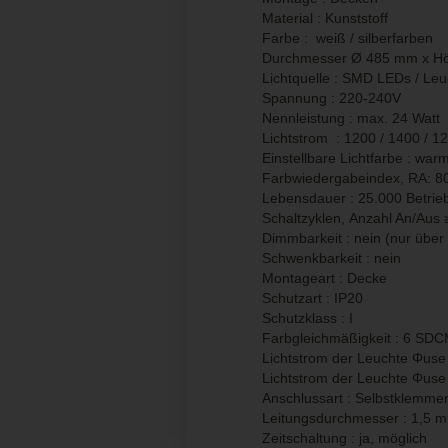
Material : Kunststoff
Farbe : weiß / silberfarben
Durchmesser Ø 485 mm x H
Lichtquelle : SMD LEDs / Le
Spannung : 220-240V
Nennleistung : max. 24 Watt
Lichtstrom : 1200 / 1400 / 
Einstellbare Lichtfarbe : wa
Farbwiedergabeindex, RA: 8
Lebensdauer : 25.000 Betrie
Schaltzyklen, Anzahl An/Aus
Dimmbarkeit : nein (nur über 
Schwenkbarkeit : nein
Montageart : Decke
Schutzart : IP20
Schutzklass : I
Farbgleichmäßigkeit : 6 SD
Lichtstrom der Leuchte Φuse
Lichtstrom der Leuchte Φuse 
Anschlussart : Selbstklemme
Leitungsdurchmesser : 1,5 
Zeitschaltung : ja, möglich