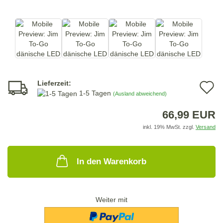
Lieferzeit:
A
1-5 Tagen
(Ausland abweichend)
d
66,99 EUR
M
inkl. 19% MwSt. zzgl.
Versand
In den Warenkorb
Weiter mit