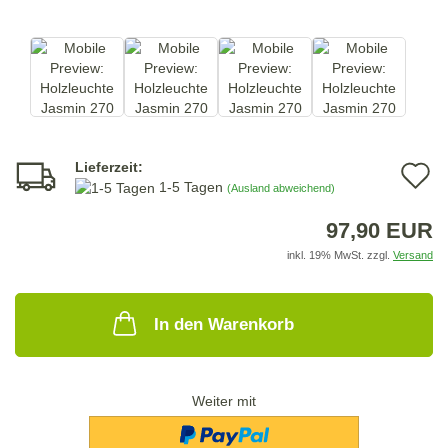
Lieferzeit:
A
1-5 Tagen
(Ausland abweichend)
d
97,90 EUR
M
inkl. 19% MwSt. zzgl.
Versand
In den Warenkorb
Weiter mit