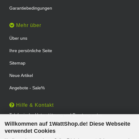
Garantiebedingungen
Mehr über
Über uns
Ihre persönliche Seite
Sitemap
Neue Artikel
Angebote - Sale%
Hilfe & Kontakt
Telefonische Unterstützung und Beratung unter:
Willkommen auf 1WattShop.de! Diese Webseite
TEL: 0202 - 29994539
verwendet Cookies
Mo - Fr: 10:00 - 16:00 Uhr