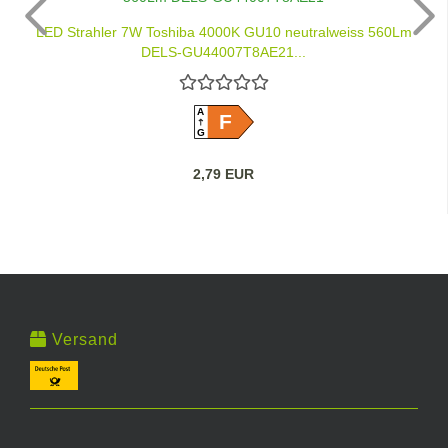
LED Strahler 7W Toshiba 4000K GU10 neutralweiss 560Lm
DELS-GU44007T8AE21...
A
F
G
2,79 EUR
Versand