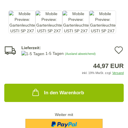
Lieferzeit:
A
1-5 Tagen
(Ausland abweichend)
d
44,97 EUR
M
inkl. 19% MwSt. zzgl.
Versand
In den Warenkorb
Weiter mit