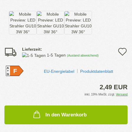
Lieferzeit:
A
1-5 Tagen
(Ausland abweichend)
d
A
F
M
EU-Energielabel
Produktdatenblatt
G
2,49 EUR
inkl. 19% MwSt. zzgl.
Versand
In den Warenkorb