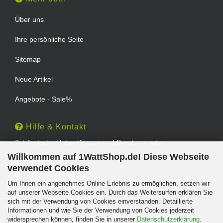
Über uns
Ihre persönliche Seite
Sitemap
Neue Artikel
Angebote - Sale%
Hilfe & Kontakt
Telefonische Unterstützung und Beratung unter:
Willkommen auf 1WattShop.de! Diese Webseite
TEL: 0202 - 29994539
verwendet Cookies
Mo - Fr: 10:00 - 16:00 Uhr
Um Ihnen ein angenehmes Online-Erlebnis zu ermöglichen, setzen wir
Geprüfter Online Shop mit Geld-zurück-Garantie.
auf unserer Webseite Cookies ein. Durch das Weitersurfen erklären Sie
sich mit der Verwendung von Cookies einverstanden. Detaillierte
Informationen und wie Sie der Verwendung von Cookies jederzeit
Alle Preise verstehen sich inklusive der gesetzlichen
widersprechen können, finden Sie in unserer
Datenschutzerklärung
.