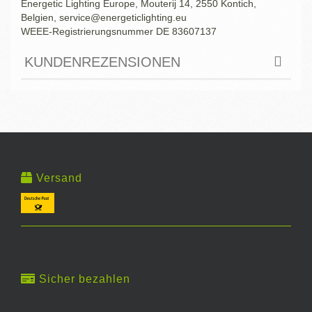
Energetic Lighting Europe, Mouterij 14, 2550 Kontich,
Belgien,
service@energeticlighting.eu
WEEE-Registrierungsnummer DE 83607137
KUNDENREZENSIONEN
Versand
Sicher bezahlen