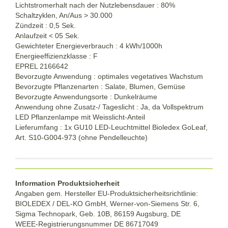
Lichtstromerhalt nach der Nutzlebensdauer : 80%
Schaltzyklen, An/Aus > 30.000
Zündzeit : 0,5 Sek.
Anlaufzeit < 05 Sek.
Gewichteter Energieverbrauch : 4 kWh/1000h
Energieeffizienzklasse : F
EPREL 2166642
Bevorzugte Anwendung : optimales vegetatives Wachstum
Bevorzugte Pflanzenarten : Salate, Blumen, Gemüse
Bevorzugte Anwendungsorte : Dunkelräume
Anwendung ohne Zusatz-/ Tageslicht : Ja, da Vollspektrum
LED Pflanzenlampe mit Weisslicht-Anteil
Lieferumfang : 1x GU10 LED-Leuchtmittel Bioledex GoLeaf,
Art. S10-G004-973 (ohne Pendelleuchte)
Information Produktsicherheit
Angaben gem. Hersteller EU-Produktsicherheitsrichtlinie:
BIOLEDEX / DEL-KO GmbH, Werner-von-Siemens Str. 6,
Sigma Technopark, Geb. 10B, 86159 Augsburg, DE
WEEE-Registrierungsnummer DE
86717049