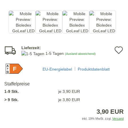
Lieferzeit:
A
1-5 Tagen
(Ausland abweichend)
d
A
F
M
EU-Energielabel
Produktdatenblatt
G
Staffelpreise
1-9 Stk.
je 3,90 EUR
> 9 Stk.
je 3,80 EUR
3,90 EUR
inkl. 19% MwSt. zzgl.
Versand