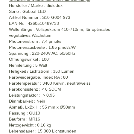
Hersteller / Marke : Bioledex
Serie : GoLeaf LED
Artikel-Nummer : S10-G004-973
EAN-Nr. : 4260510489733
Wellenlänge : Vollspektrum 410-710nm, für optimales
vegetatives Wachstum
Photonenstrom : 7,4 µmol/s
Photonenausbeute : 1,85 µmol/s/W
Spannung : 220-240V AC, 50/60Hz
Öffnungswinkel : 100°
Nennleitung : 5 Watt
Helligkeit / Lichtstrom : 350 Lumen
Farbwiedergabe, Index RA : 80
Farbtemperatur : 3400 Kelvin, neutralweiss
Farbkonsistenz : < 6 SDCM
Leistungsfaktor : > 0,95
Dimmbarkeit : Nein
Abmaß, LxBxH : 55 mm x Ø50mm
Fassung : GU10
Bauform : MR16
Nettogewicht : 0,16 kg
Lebensdauer : 15.000 Lichtstunden