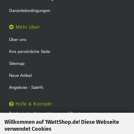
Garantiebedingungen
Mehr über
Über uns
Ihre persönliche Seite
Sitemap
Neue Artikel
Angebote - Sale%
Hilfe & Kontakt
Telefonische Unterstützung und Beratung unter:
Willkommen auf 1WattShop.de! Diese Webseite
TEL: 0202 - 29994539
verwendet Cookies
Mo - Fr: 10:00 - 16:00 Uhr