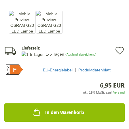
Lieferzeit:
A
1-5 Tagen
(Ausland abweichend)
d
A
M
F
EU-Energielabel
Produktdatenblatt
G
6,95 EUR
inkl. 19% MwSt. zzgl.
Versand
In den Warenkorb