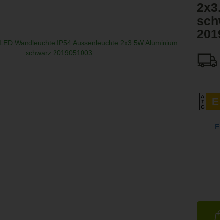
2x3
sch
201
A
E
G
E