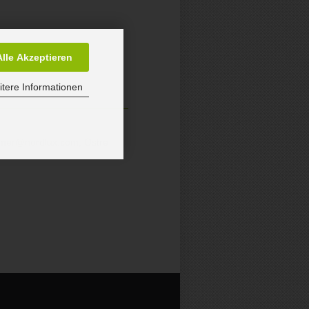
Alle Akzeptieren
tere Informationen
sumer@nordlux.com, Ostre