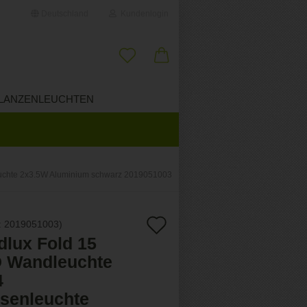
Deutschland
Kundenlogin
il
LANZENLEUCHTEN
ÜBER UNS
wort
euchte 2x3.5W Aluminium schwarz 2019051003
erstellen
Auf
:
2019051003
)
ort vergessen?
dlux Fold 15
den
 Wandleuchte
Merkzettel
4
senleuchte