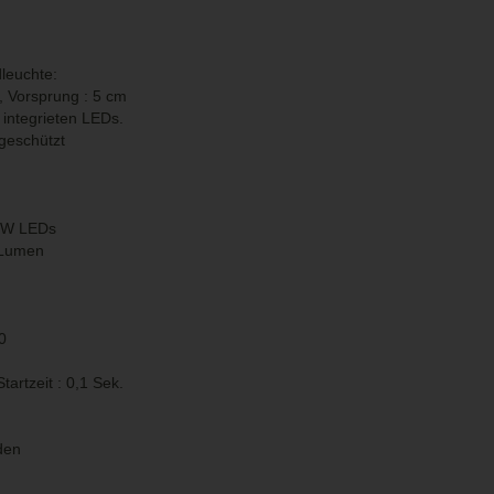
euchte:
, Vorsprung : 5 cm
integrieten LEDs.
rgeschützt
.5W LEDs
0 Lumen
0
artzeit : 0,1 Sek.
den