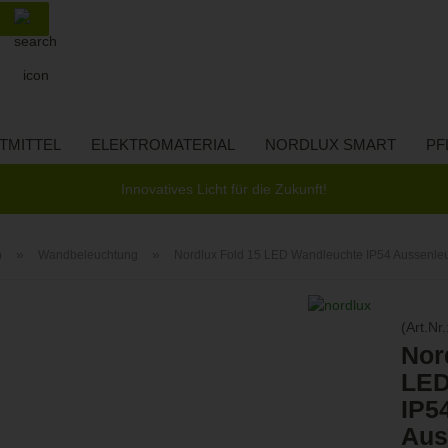
Suche...
Lieferland
E-Ma
TMITTEL
ELEKTROMATERIAL
NORDLUX SMART
PF
Pass
Innovatives Licht für die Zukunft!
»
»
n
Wandbeleuchtung
Nordlux Fold 15 LED Wandleuchte IP54 Aussenl
Konto 
(Art.Nr.
Passw
Nor
LED
IP5
Aus