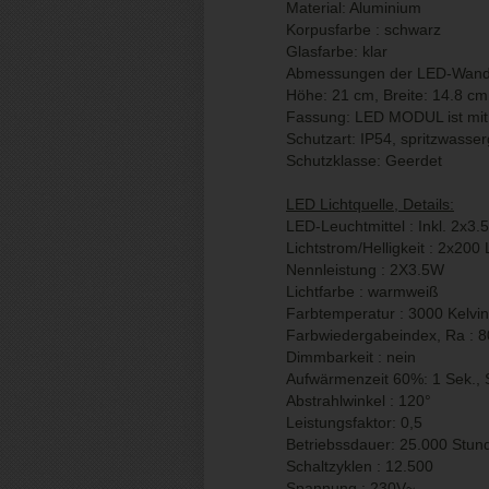
Material: Aluminium
Korpusfarbe : schwarz
Glasfarbe: klar
Abmessungen der LED-Wandl
Höhe: 21 cm, Breite: 14.8 cm
Fassung: LED MODUL ist mit 
Schutzart: IP54, spritzwasse
Schutzklasse: Geerdet
LED Lichtquelle, Details:
LED-Leuchtmittel : Inkl. 2x3
Lichtstrom/Helligkeit : 2x20
Nennleistung : 2X3.5W
Lichtfarbe : warmweiß
Farbtemperatur : 3000 Kelvin
Farbwiedergabeindex, Ra : 8
Dimmbarkeit : nein
Aufwärmenzeit 60%: 1 Sek., St
Abstrahlwinkel : 120°
Leistungsfaktor: 0,5
Betriebssdauer: 25.000 Stun
Schaltzyklen : 12.500
Spannung : 230V~