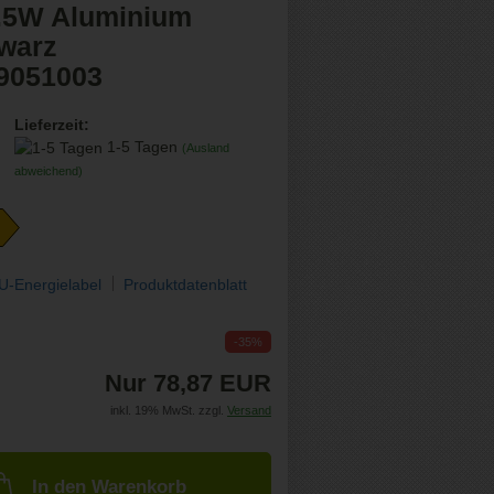
.5W Aluminium
warz
9051003
Lieferzeit:
1-5 Tagen
(Ausland
abweichend)
U-Energielabel
Produktdatenblatt
-35%
Nur 78,87 EUR
inkl. 19% MwSt. zzgl.
Versand
In den Warenkorb