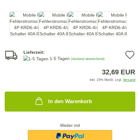
Lieferzeit:
A
1-5 Tagen
(Ausland abweichend)
d
32,69 EUR
M
inkl. 19% MwSt. zzgl.
Versand
In den Warenkorb
Weiter mit