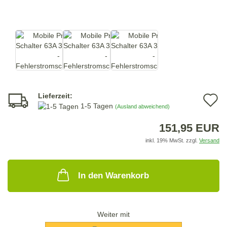
Lieferzeit:
A
1-5 Tagen
(Ausland abweichend)
d
151,95 EUR
M
inkl. 19% MwSt. zzgl.
Versand
In den Warenkorb
Weiter mit