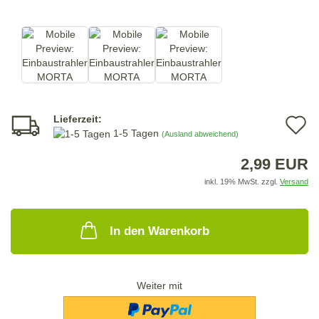
Lieferzeit:
A
1-5 Tagen
(Ausland abweichend)
d
2,99 EUR
M
inkl. 19% MwSt. zzgl.
Versand
In den Warenkorb
Weiter mit