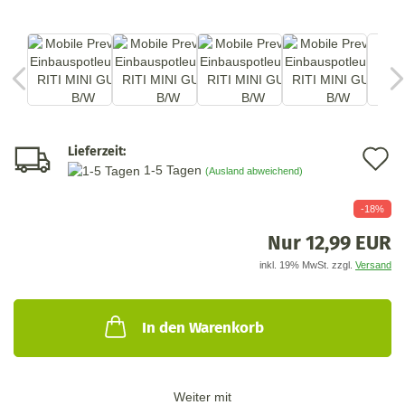
Lieferzeit:
A
1-5 Tagen
(Ausland abweichend)
d
-18%
M
Nur 12,99 EUR
inkl. 19% MwSt. zzgl.
Versand
In den Warenkorb
Weiter mit