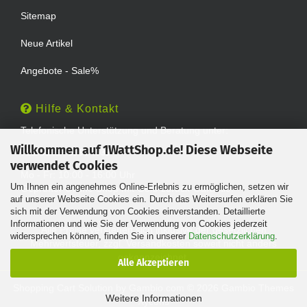
Sitemap
Neue Artikel
Angebote - Sale%
Hilfe & Kontakt
Telefonische Unterstützung und Beratung unter:
Willkommen auf 1WattShop.de! Diese Webseite
TEL: 0202 - 29994539
verwendet Cookies
Mo - Fr: 10:00 - 16:00 Uhr
Um Ihnen ein angenehmes Online-Erlebnis zu ermöglichen, setzen wir
Geprüfter Online Shop mit Geld-zurück-Garantie.
auf unserer Webseite Cookies ein. Durch das Weitersurfen erklären Sie
sich mit der Verwendung von Cookies einverstanden. Detaillierte
Informationen und wie Sie der Verwendung von Cookies jederzeit
Alle Preise verstehen sich inklusive der gesetzlichen
widersprechen können, finden Sie in unserer
Datenschutzerklärung
.
Mehrwertsteuer, zzgl.
Versandkosten
soweit nicht anders
gekennzeichnet.
Alle Akzeptieren
Shopping Cart Solution
by Gambio.com © 2026 Gambio Themes
Weitere Informationen
Xycons