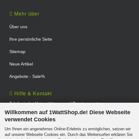
Mehr über
Über uns
Ihre persönliche Seite
Sitemap
Neue Artikel
Angebote - Sale%
Hilfe & Kontakt
Telefonische Unterstützung und Beratung unter:
Willkommen auf 1WattShop.de! Diese Webseite
TEL: 0202 - 29994539
verwendet Cookies
Mo - Fr: 10:00 - 16:00 Uhr
Um Ihnen ein angenehmes Online-Erlebnis zu ermöglichen, setzen wir
Geprüfter Online Shop mit Geld-zurück-Garantie.
auf unserer Webseite Cookies ein. Durch das Weitersurfen erklären Sie