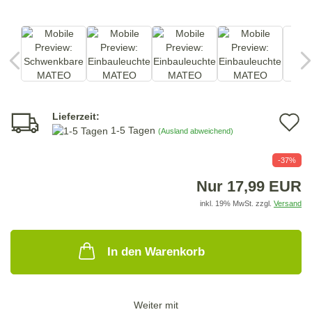
Lieferzeit:
A
1-5 Tagen
(Ausland abweichend)
d
-37%
M
Nur 17,99 EUR
inkl. 19% MwSt. zzgl.
Versand
In den Warenkorb
Weiter mit