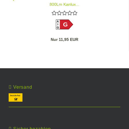
800Lm Kanlux...
A
G
G
Nur 11,95 EUR
Versand
Sicher bezahlen