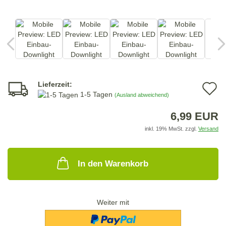
Lieferzeit:
A
1-5 Tagen
(Ausland abweichend)
d
6,99 EUR
M
inkl. 19% MwSt. zzgl.
Versand
In den Warenkorb
Weiter mit