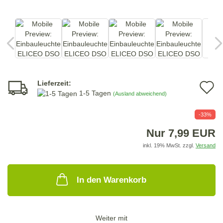
Lieferzeit:
A
1-5 Tagen
(Ausland abweichend)
d
-33%
M
Nur 7,99 EUR
inkl. 19% MwSt. zzgl.
Versand
In den Warenkorb
Weiter mit