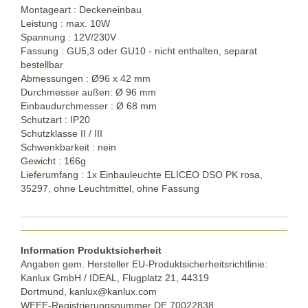
Montageart : Deckeneinbau
Leistung : max. 10W
Spannung : 12V/230V
Fassung : GU5,3 oder GU10 - nicht enthalten, separat
bestellbar
Abmessungen : Ø96 x 42 mm
Durchmesser außen: Ø 96 mm
Einbaudurchmesser : Ø 68 mm
Schutzart : IP20
Schutzklasse II / III
Schwenkbarkeit : nein
Gewicht : 166g
Lieferumfang : 1x Einbauleuchte ELICEO DSO PK rosa,
35297, ohne Leuchtmittel, ohne Fassung
Information Produktsicherheit
Angaben gem. Hersteller EU-Produktsicherheitsrichtlinie:
Kanlux GmbH / IDEAL, Flugplatz 21, 44319
Dortmund,
kanlux@kanlux.com
WEEE-Registrierungsnummer DE
70022838