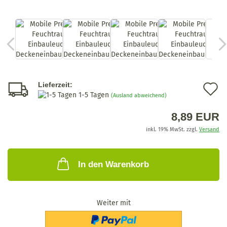
A
Lieferzeit:
1-5 Tagen
(Ausland abweichend)
d
8,89 EUR
M
inkl. 19% MwSt. zzgl.
Versand
In den Warenkorb
Weiter mit