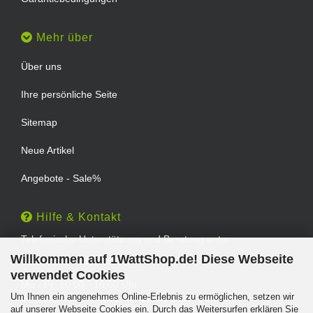
Mehr über
Über uns
Ihre persönliche Seite
Sitemap
Neue Artikel
Angebote - Sale%
Hilfe & Kontakt
Telefonische Unterstützung und Beratung unter:
Willkommen auf 1WattShop.de! Diese Webseite
TEL: 0202 - 29994539
verwendet Cookies
Mo - Fr: 10:00 - 16:00 Uhr
Um Ihnen ein angenehmes Online-Erlebnis zu ermöglichen, setzen wir
Geprüfter Online Shop mit Geld-zurück-Garantie.
auf unserer Webseite Cookies ein. Durch das Weitersurfen erklären Sie