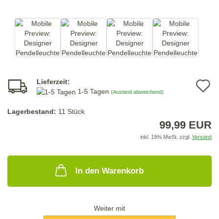
Lieferzeit:
A
1-5 Tagen
(Ausland abweichend)
d
Lagerbestand:
11
Stück
M
99,99 EUR
inkl. 19% MwSt. zzgl.
Versand
In den Warenkorb
Weiter mit