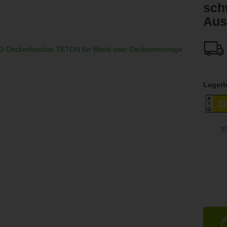
sch
Aus
Lagerb
A
D
G
E