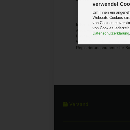
verwendet Coo
Um Ihnen ein angenehm
Webseite Cookies ein.
von Cookies einversta
Information Produktsicherh
von Cookies jederzeit
Angaben gem. Hersteller EU-
Datenschutzerklärung
Havnegade 34, 9000 Aalbor
WEEE-Registrierungsnumme
Registrierungsnummer für B
Versand