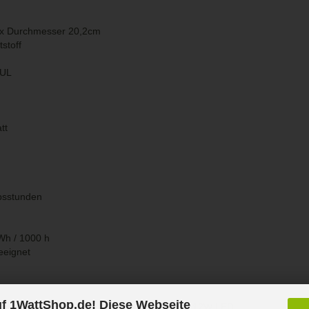
 x Durchmesser 20,2cm
stoff
DUL
tt
bsstunden
Wh / 1000 h
eeignet
f 1WattShop.de! Diese Webseite
kenleuchte TETON 84136003, schwarz, inkl. 12W LED