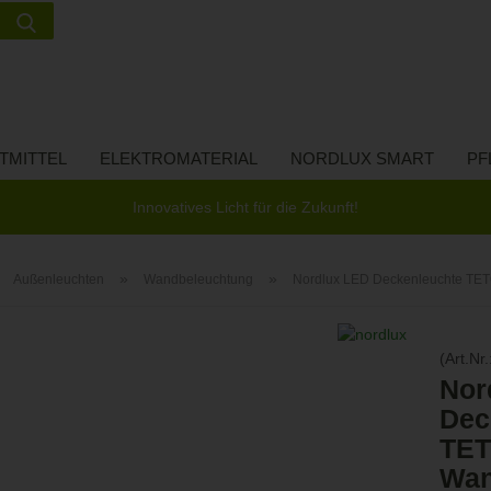
Suche...
Lieferland
E-Ma
TMITTEL
ELEKTROMATERIAL
NORDLUX SMART
PF
Pass
Innovatives Licht für die Zukunft!
»
»
»
Außenleuchten
Wandbeleuchtung
Nordlux LED Deckenleuchte TET
Konto 
(Art.Nr.
Passw
Nor
Dec
TE
Wan