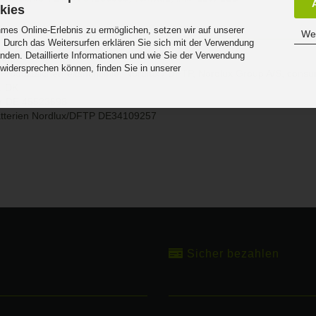
kies
es Online-Erlebnis zu ermöglichen, setzen wir auf unserer
Wei
 Durch das Weitersurfen erklären Sie sich mit der Verwendung
nden. Detaillierte Informationen und wie Sie der Verwendung
eit
 widersprechen können, finden Sie in unserer
Produktsicherheitsrichtlinie: Nordlux / DFTP, Nordlux Group A/S, con
.
g, DK
r DE 45523698
atterien Nordlux/DFTP DE34109257
Sicher bezahlen