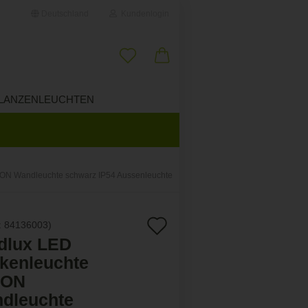
Deutschland
Kundenlogin
il
LANZENLEUCHTEN
ÜBER UNS
wort
ON Wandleuchte schwarz IP54 Aussenleuchte
erstellen
Auf
:
84136003
)
ort vergessen?
dlux LED
den
kenleuchte
Merkzettel
TON
dleuchte