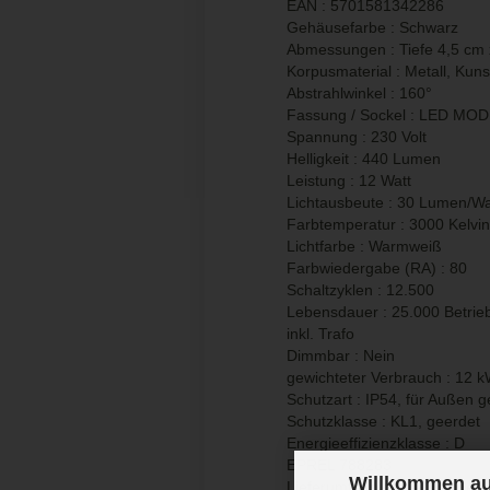
EAN : 5701581342286
Gehäusefarbe : Schwarz
Abmessungen : Tiefe 4,5 cm
Korpusmaterial : Metall, Kunst
Abstrahlwinkel : 160°
Fassung / Sockel : LED MO
Spannung : 230 Volt
Helligkeit : 440 Lumen
Leistung : 12 Watt
Lichtausbeute : 30 Lumen/Wa
Farbtemperatur : 3000 Kelvin
Lichtfarbe : Warmweiß
Farbwiedergabe (RA) : 80
Schaltzyklen : 12.500
Lebensdauer : 25.000 Betrie
inkl. Trafo
Dimmbar : Nein
gewichteter Verbrauch : 12 k
Schutzart : IP54, für Außen g
Schutzklasse : KL1, geerdet
Energieeffizienzklasse : D
EPREL 788283
Willkommen au
Lieferumfang : 1x Außendec