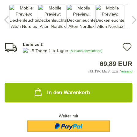
Lieferzeit:
A
1-5 Tagen
(Ausland abweichend)
d
69,89 EUR
M
inkl. 19% MwSt. zzgl.
Versand
In den Warenkorb
Weiter mit