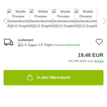
Lieferzeit:
A
1-5 Tagen
(Ausland abweichend)
d
19,46 EUR
M
inkl. 19% MwSt. zzgl.
Versand
In den Warenkorb