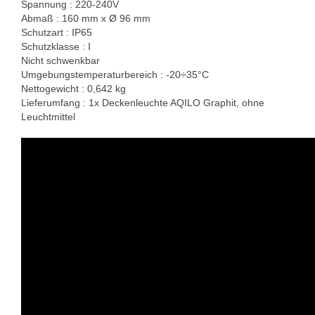
Spannung : 220-240V
Abmaß : 160 mm x Ø 96 mm
Schutzart : IP65
Schutzklasse : I
Nicht schwenkbar
Umgebungstemperaturbereich : -20÷35°C
Nettogewicht : 0,642 kg
Lieferumfang : 1x Deckenleuchte AQILO Graphit, ohne
Leuchtmittel