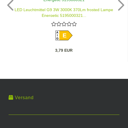
LED Leuchtmittel G9 3W 3000K 370Lm frosted Lampe
Energetic 5195000321...
A
E
G
3,79 EUR
Versand