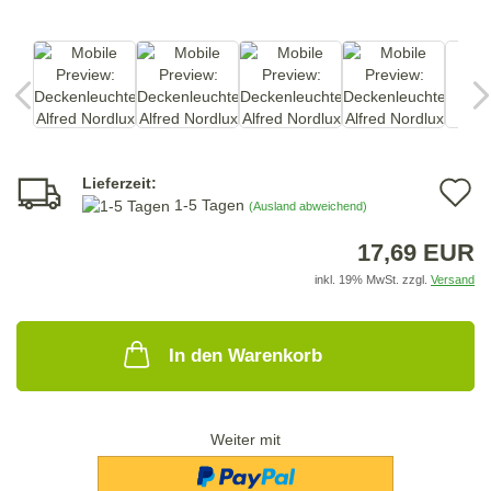
Lieferzeit:
A
1-5 Tagen
(Ausland abweichend)
d
17,69 EUR
M
inkl. 19% MwSt. zzgl.
Versand
In den Warenkorb
Weiter mit