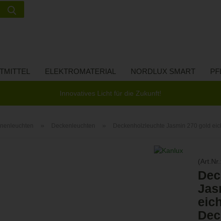
Suche...
Lieferland
E-Ma
TMITTEL
ELEKTROMATERIAL
NORDLUX SMART
PF
Pass
Innovatives Licht für die Zukunft!
»
»
nnenleuchten
Deckenleuchten
Deckenholzleuchte Jasmin 270 gold ei
Konto 
(Art.Nr.
Passw
Dec
Jas
eic
Dec