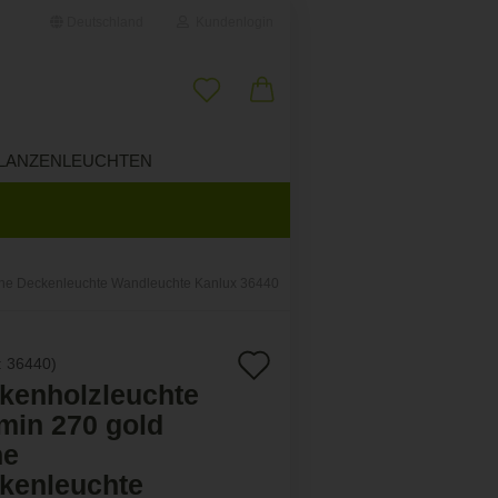
Deutschland
Kundenlogin
il
LANZENLEUCHTEN
ÜBER UNS
wort
che Deckenleuchte Wandleuchte Kanlux 36440
erstellen
Auf
:
36440
)
ort vergessen?
kenholzleuchte
den
min 270 gold
Merkzettel
he
kenleuchte