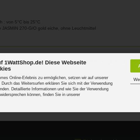
 : von 5°C bis 25°C
te JASMIN 270-G/O gold eiche, ohne Leuchtmittel
eit
roduktsicherheitsrichtlinie:
Kanlux GmbH / IDEAL, Flugplatz 21, 4431
f 1WattShop.de! Diese Webseite
om
kies
r DE
70022838
es Online-Erlebnis zu ermöglichen, setzen wir auf unserer
Wei
tterien : DE 45049619
 Durch das Weitersurfen erklären Sie sich mit der Verwendung
nden. Detaillierte Informationen und wie Sie der Verwendung
 widersprechen können, finden Sie in unserer
.