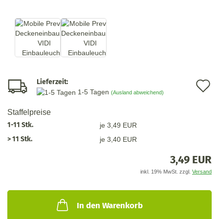
Lieferzeit:
A
1-5 Tagen
(Ausland abweichend)
d
Staffelpreise
M
1-11 Stk.
je 3,49 EUR
> 11 Stk.
je 3,40 EUR
3,49 EUR
inkl. 19% MwSt. zzgl.
Versand
In den Warenkorb