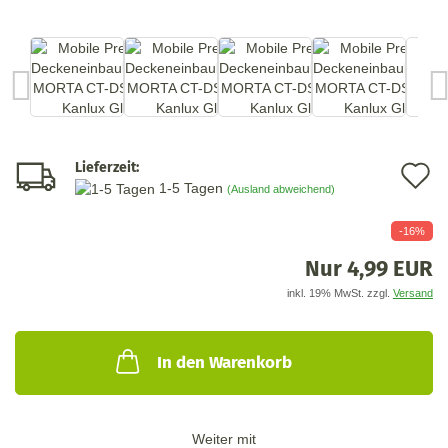
Lieferzeit:
A
1-5 Tagen
(Ausland abweichend)
d
-16%
M
Nur 4,99 EUR
inkl. 19% MwSt. zzgl.
Versand
In den Warenkorb
Weiter mit