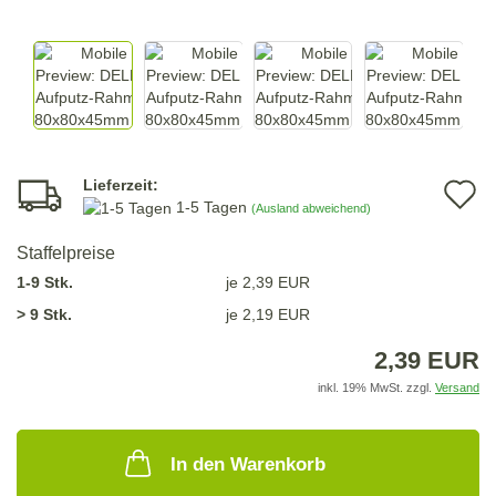
Lieferzeit:
A
1-5 Tagen
(Ausland abweichend)
d
Staffelpreise
M
1-9 Stk.
je 2,39 EUR
> 9 Stk.
je 2,19 EUR
2,39 EUR
inkl. 19% MwSt. zzgl.
Versand
In den Warenkorb