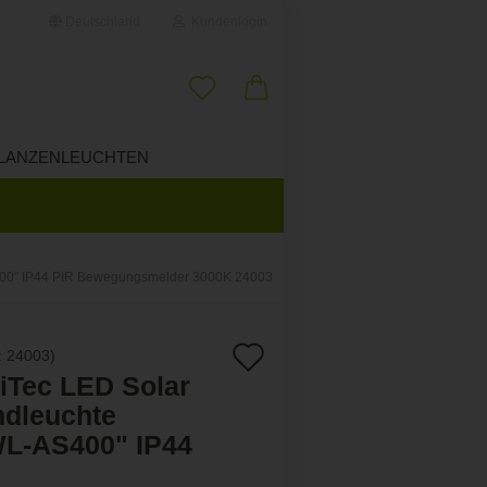
Deutschland
Kundenlogin
il
LANZENLEUCHTEN
ÜBER UNS
wort
400" IP44 PIR Bewegungsmelder 3000K 24003
erstellen
Auf
:
24003
)
ort vergessen?
liTec LED Solar
den
dleuchte
Merkzettel
L-AS400" IP44