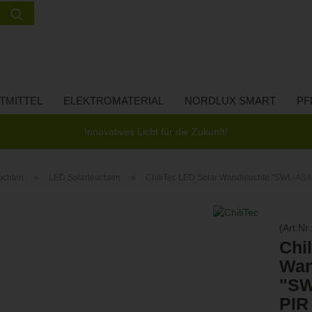
Suche...
Lieferland
E-Ma
TMITTEL
ELEKTROMATERIAL
NORDLUX SMART
PF
Pass
Innovatives Licht für die Zukunft!
»
»
uchten
LED Solarleuchten
ChiliTec LED Solar Wandleuchte "SWL-AS
Konto 
(Art.Nr.
Passw
Chi
Wan
"SW
PIR