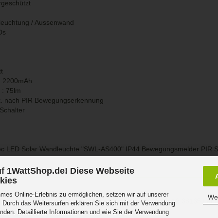
ergeschützt
eleuchtung / Aussenwand
Ds
t
on 2200mAh
 : 75lm
ek. nach PIR Bewegungserkennung
Schalter
iTec LED Solar Wandleuchte "SWL-AS400" IP44 Bewegungsmelder PIR 
f 1WattShop.de! Diese Webseite
kies
eit
es Online-Erlebnis zu ermöglichen, setzen wir auf unserer
Wei
Produktsicherheitsrichtlinie: Chilitec GmbH Bäckerberg 12 38165 Leh
 Durch das Weitersurfen erklären Sie sich mit der Verwendung
nden. Detaillierte Informationen und wie Sie der Verwendung