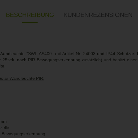
BESCHREIBUNG
KUNDENREZENSIONEN
 Wandleuchte "SWL-AS400" mit Artikel-Nr. 24003 und IP44 Schutzart 
ür 25sek. nach PIR Bewegungserkennung zusätzlich) und besitzt eine
te.
Solar Wandleuchte PIR:
 mm
zelle
d Bewegungserkennung