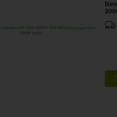
Bew
300