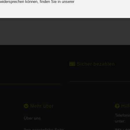
r DE 25841852
 widersprechen können, finden Sie in unserer
.
atterien DE98885949
Sicher bezahlen
Mehr über
Hilf
Telefon
Über uns
unter:
Ihre persönliche Seite