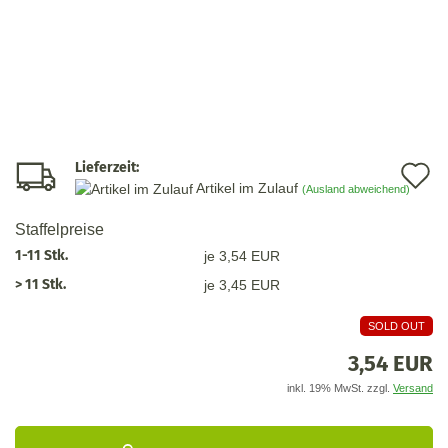
Lieferzeit:
A
Artikel im Zulauf
(Ausland abweichend)
d
Staffelpreise
M
1-11 Stk.
je 3,54 EUR
> 11 Stk.
je 3,45 EUR
SOLD OUT
3,54 EUR
inkl. 19% MwSt. zzgl.
Versand