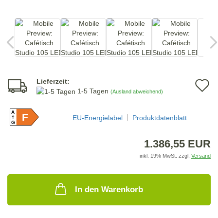
Lieferzeit:
A
1-5 Tagen
(Ausland abweichend)
d
A
F
M
EU-Energielabel
Produktdatenblatt
G
1.386,55 EUR
inkl. 19% MwSt. zzgl.
Versand
In den Warenkorb