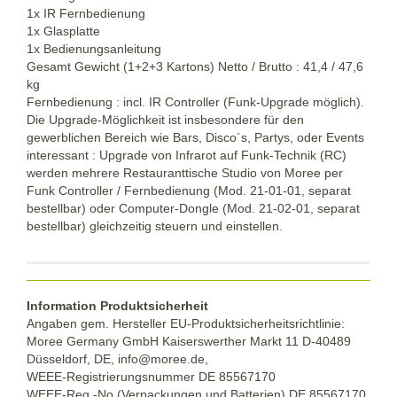
1x IR Fernbedienung
1x Glasplatte
1x Bedienungsanleitung
Gesamt Gewicht (1+2+3 Kartons) Netto / Brutto : 41,4 / 47,6
kg
Fernbedienung : incl. IR Controller (Funk-Upgrade möglich).
Die Upgrade-Möglichkeit ist insbesondere für den
gewerblichen Bereich wie Bars, Disco´s, Partys, oder Events
interessant : Upgrade von Infrarot auf Funk-Technik (RC)
werden mehrere Restauranttische Studio von Moree per
Funk Controller / Fernbedienung (Mod. 21-01-01, separat
bestellbar) oder Computer-Dongle (Mod. 21-02-01, separat
bestellbar) gleichzeitig steuern und einstellen.
Information Produktsicherheit
Angaben gem. Hersteller EU-Produktsicherheitsrichtlinie:
Moree Germany GmbH Kaiserswerther Markt 11 D-40489
Düsseldorf, DE, info@moree.de,
WEEE-Registrierungsnummer DE 85567170
WEEE-Reg.-No.(Verpackungen und Batterien) DE 85567170