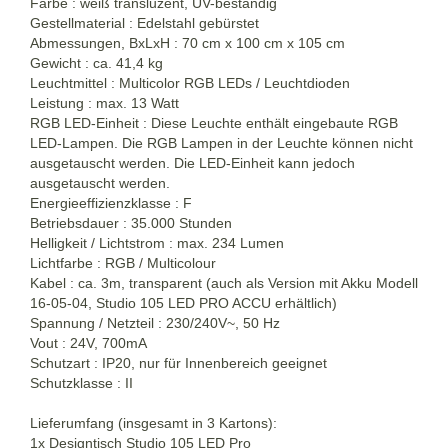
Farbe : weiß transluzent, UV-beständig
Gestellmaterial : Edelstahl gebürstet
Abmessungen, BxLxH : 70 cm x 100 cm x 105 cm
Gewicht : ca. 41,4 kg
Leuchtmittel : Multicolor RGB LEDs / Leuchtdioden
Leistung : max. 13 Watt
RGB LED-Einheit : Diese Leuchte enthält eingebaute RGB
LED-Lampen. Die RGB Lampen in der Leuchte können nicht
ausgetauscht werden. Die LED-Einheit kann jedoch
ausgetauscht werden.
Energieeffizienzklasse : F
Betriebsdauer : 35.000 Stunden
Helligkeit / Lichtstrom : max. 234 Lumen
Lichtfarbe : RGB / Multicolour
Kabel : ca. 3m, transparent (auch als Version mit Akku Modell
16-05-04, Studio 105 LED PRO ACCU erhältlich)
Spannung / Netzteil : 230/240V~, 50 Hz
Vout : 24V, 700mA
Schutzart : IP20, nur für Innenbereich geeignet
Schutzklasse : II
Lieferumfang (insgesamt in 3 Kartons):
1x Designtisch Studio 105 LED Pro