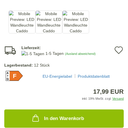
Lieferzeit:
A
1-5 Tagen
(Ausland abweichend)
d
Lagerbestand:
12
Stück
M
A
F
EU-Energielabel
Produktdatenblatt
G
17,99 EUR
inkl. 19% MwSt. zzgl.
Versand
In den Warenkorb